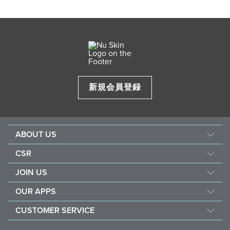
新規会員登録
ABOUT US
企業情報
CSR
ニュースキンの研究・開発
フォース フォー グッド
JOIN US
製品ブランド
社会貢献活動
ショッピング メンバーとは
ニュースルーム
OUR APPS
ナリッシュ ザ チルドレン
ブランド メンバーとは
永井 花奈 選手 応援ページ
Nu Skin Vera
サステナビリティ
CUSTOMER SERVICE
定期購入（ADP）
アワード
Nu Skin Stela
コミュニティ アウトリーチ
よくある質問